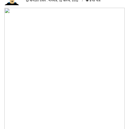
আপডেট টাইম : শনিবার, ২১ আগস্ট, ২০২১
৪৭৮ বার