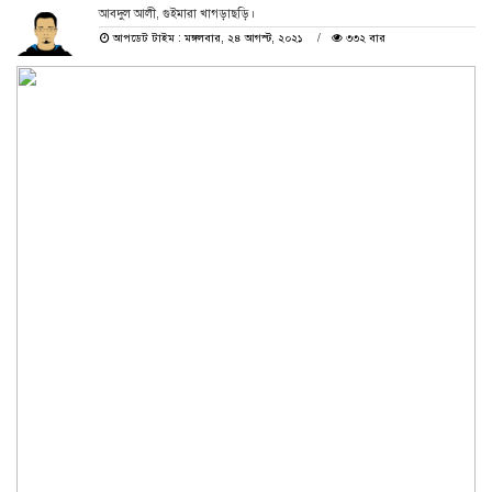
আবদুল আলী, গুইমারা খাগড়াছড়ি।
আপডেট টাইম : মঙ্গলবার, ২৪ আগস্ট, ২০২১
৩৩২ বার