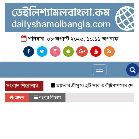
শনিবার, ০৮ অগাস্ট ২০২৬, ১০:১১ অপরাহ্ন
Toggle
navigation
সংবাদ শিরোনাম:
মাগুরার শ্রীপুরে ২টি সার ও কীটনাশকের দোকানে দুর্ধর্
প্রচ্ছদ
রংপুর বিভাগ