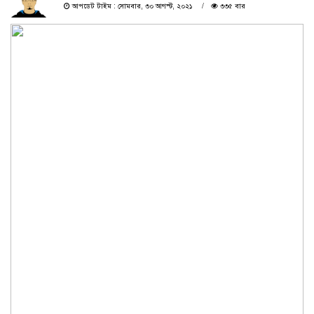
আপডেট টাইম : সোমবার, ৩০ আগস্ট, ২০২১
৩৩৫ বার