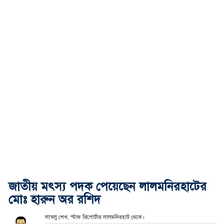
জাতীয় মৎস্য পদক পেয়েছেন লালমনিরহাটের
মোঃ হারুন অর রশিদ
লাভলু শেখ, স্টাফ রিপোর্টার লালমনিরহাট থেকে।