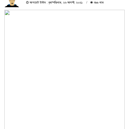
আপডেট টাইম : বৃহস্পতিবার, ২৬ আগস্ট, ২০২১
৩৯৯ বার