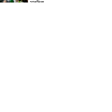
মাহফিল
চন্দনাইশে বিমরুলের কামড়ে
বৃদ্ধের মৃত্যু
‘দৌড়ান সুস্থতার জন্য, এগিয়ে
চলুন বিজয়ের পথে’—স্লোগানে
রামগড়ে ম্যারাথনে অংশ নিলেন
তিন শতাধিক দৌড়বিদ
মাগুরায় লোডশেডিংয়ের গরম
থেকে বাঁচতে মসজিদের ছাদে উঠে
বিদ্যুৎস্পৃষ্টে মুয়াজ্জিনের মৃত্যু!
রুপনগর প্রেসক্লাবের সদস্য মোঃ
রুহুল আমিন এর মমতাময়ী
মায়ের মৃত্যু
প্রান্তিক শহরে উন্নত আল্ট্রাসাউন্ড
প্রযুক্তি নিয়ে উইপ্রো জিই
হেলথকেয়ারের ‘হেলথ এক্সপ্রেস’
চালু