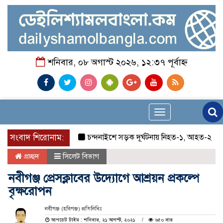
শনিবার, ০৮ অগাস্ট ২০২৬, ১২:৩৭ পূর্বাহ্ন
Toggle
navigation
সংবাদ শিরোনাম:
চন্দনাইশে সড়ক দূর্ঘটনায় নিহত-১, আহত-২
চন্দ
প্রচ্ছদ
সিলেট বিভাগ
নবীগঞ্জ প্রেসক্লাবের উদ্যোগে আশ্রয়ন প্রকল্পে
বৃক্ষরোপন
নবীগঞ্জ (হবিগঞ্জ) প্রতিনিধিঃ
আপডেট টাইম : শনিবার, ২১ আগস্ট, ২০২১
৬৫০ বার