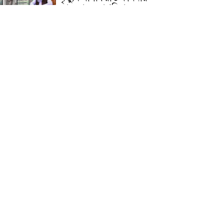
জামেয়ার মহাপরিচালক
আলেমগণের স্বতঃস্ফূর্ত
অংশগ্রহণেই জুলাই আন্দোলন
সফল হয় : আল্লামা শেখ আহমদ
জুলাই গণঅভ্যুত্থান দিবস
উপলক্ষ্যে কোম্পানীগঞ্জে ১১ দলীয়
ঐক্য জোটের গণমিছিল ও
সমাবেশ অনুষ্ঠিত
কোম্পানীগঞ্জে জুলাই গনঅভ্যুত্থান
দিবস ২০২৬ উপলক্ষে আলোচনা
সভা ও বিশেষ মোনাজাত
“স্পেশাল ট্রাইব্যুনালে জুলাই
গণহত্যার বিচার করেন, জনগণ
আপনাদের ছাড়বে না: সাক্কু
ভাষা সৈনিক অজিত গুহ
মহাবিদ্যালয়ে জুলাই গণঅভ্যুত্থান
দিবসের আলোচনা সভা ও
পুরস্কার বিতরণ