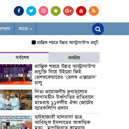
অপরাধ
আরো
প্রান্তিক শহরে উন্নত আল্ট্রাসাউন্ড প্রযুক্তি নিয়ে উইপ্রো জিই হ
সর্বশেষ
জনপ্রিয়
প্রান্তিক শহরে উন্নত আল্ট্রাসাউন্ড
প্রযুক্তি নিয়ে উইপ্রো জিই
হেলথকেয়ারের ‘হেলথ এক্সপ্রেস’
চালু
নিত্য প্রয়োজনীয় দ্রব্যমূল্যের
লাগামহীন উর্ধ্বগতির প্রতিবাদে
মাগুরায় ১১দলীয় ঐক্য জোটের
স্মারকলিপি প্রদান
হাটহাজারী মাদরাসা ছাত্র
আরিফুল ইসলামের আকস্মিক
মৃত্যু : মাগফিরাত কামনায়