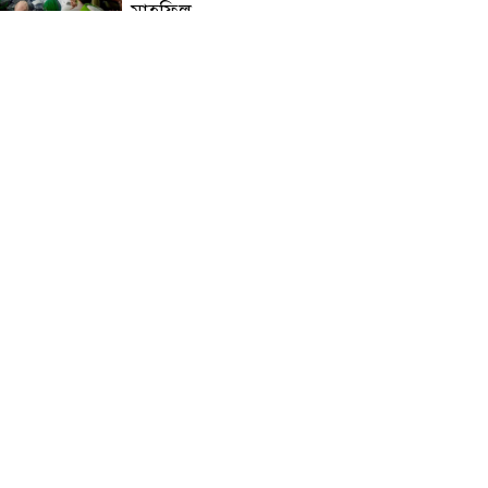
মাহফিল
চন্দনাইশে বিমরুলের কামড়ে
বৃদ্ধের মৃত্যু
‘দৌড়ান সুস্থতার জন্য, এগিয়ে
চলুন বিজয়ের পথে’—স্লোগানে
রামগড়ে ম্যারাথনে অংশ নিলেন
তিন শতাধিক দৌড়বিদ
মাগুরায় লোডশেডিংয়ের গরম
থেকে বাঁচতে মসজিদের ছাদে উঠে
বিদ্যুৎস্পৃষ্টে মুয়াজ্জিনের মৃত্যু!
রুপনগর প্রেসক্লাবের সদস্য মোঃ
রুহুল আমিন এর মমতাময়ী
মায়ের মৃত্যু
প্রান্তিক শহরে উন্নত আল্ট্রাসাউন্ড
প্রযুক্তি নিয়ে উইপ্রো জিই
হেলথকেয়ারের ‘হেলথ এক্সপ্রেস’
চালু