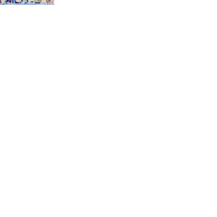
“স্পেশাল ট্রাইব্যুনালে জুলাই
গণহত্যার বিচার করেন, জনগণ
আপনাদের ছাড়বে না: সাক্কু
ভাষা সৈনিক অজিত গুহ
মহাবিদ্যালয়ে জুলাই গণঅভ্যুত্থান
দিবসের আলোচনা সভা ও
পুরস্কার বিতরণ
বন্যাদুর্গত মানুষের পাশে পার্কভিউ
হাসপাতাল আমিলাইষে ফ্রি
চিকিৎসা ক্যাম্পে ২ হাজার
রোগীকে সেবা, বিনামূল্যে ওষুধ
বিতরণ
চন্দনাইশ থানা পুলিশের
অভিযানে ৩ আসামী গ্রেফতার
শহীদ মজিদের প্রতি শ্রদ্ধাঞ্জলির
মধ্যে দিয়ে জুলাই গণঅভ্যুত্থান
দিবস পালন