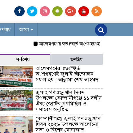
অপরাধ
আরো
আলেমগণের স্বতঃস্ফূর্ত অংশগ্রহণেই জুলাই আন্দোলন সফল হ
সর্বশেষ
জনপ্রিয়
আলেমগণের স্বতঃস্ফূর্ত
অংশগ্রহণেই জুলাই আন্দোলন
সফল হয় : আল্লামা শেখ আহমদ
জুলাই গণঅভ্যুত্থান দিবস
উপলক্ষ্যে কোম্পানীগঞ্জে ১১ দলীয়
ঐক্য জোটের গণমিছিল ও
সমাবেশ অনুষ্ঠিত
কোম্পানীগঞ্জে জুলাই গনঅভ্যুত্থান
দিবস ২০২৬ উপলক্ষে আলোচনা
সভা ও বিশেষ মোনাজাত