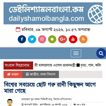
রবিবার, ০৯ অগাস্ট ২০২৬, ১০:৫৭ অপরাহ্ন
Toggle
navigation
সংবাদ শিরোনাম:
হাটহাজারী মাদরাসায় এলেন প্রধানমন্ত্রী
নৃত্য, গান, কবিতায় রবীন্দ
প্রচ্ছদ
জাতীয়
,
ঢাকা বিভাগ
বিশ্বের সবচেয়ে ছোট গরু রানী কিছুক্ষন আগে
মারা গেছে
মোহাম্মদ নুর আলম সিদ্দিকী মানু, বিশেষ প্রতিবেদকঃ
আপডেট টাইম : বৃহস্পতিবার, ১৯ আগস্ট, ২০২১
৬৫০ বার