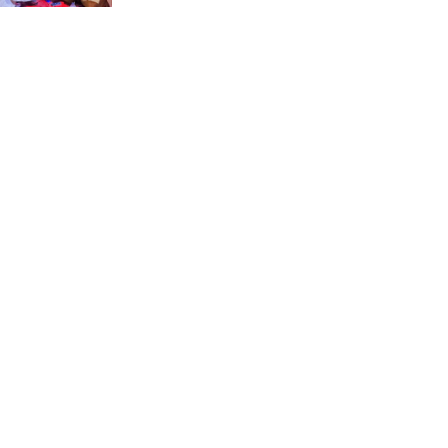
জে.আই. চৌধুরী যুব
ফাউন্ডেশনের উদ্যোগে
শিক্ষার্থীদের মাঝে চারা বিতরণ
মাগুরার শ্রীপুরে ২টি সার ও
কীটনাশকের দোকানে দুর্ধর্ষ চুরি
নোয়াখালীতে গোলাগুলির ঘটনা:
মিথ্যা অভিযোগে প্রতিবাদে সংবাদ
সম্মেলন ; তদন্তের মাধ্যমে প্রকৃত
দোষীদের শাস্তির দাবি
চিকিৎসক সমাবেশের উদ্বোধন
করলেন প্রধানমন্ত্রী
চন্দনাইশে সড়ক দূর্ঘটনায়
নিহত-১, আহত-২
চন্দনাইশে জুলাই গণ-অভ্যুত্থানে