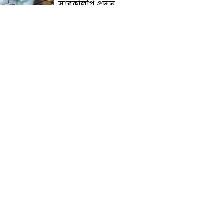
স্মারকলিপি প্রদান
হাটহাজারী মাদরাসা ছাত্র
আরিফুল ইসলামের আকস্মিক
মৃত্যু : মাগফিরাত কামনায়
জামেয়ার মহাপরিচালক
আলেমগণের স্বতঃস্ফূর্ত
অংশগ্রহণেই জুলাই আন্দোলন
সফল হয় : আল্লামা শেখ আহমদ
জুলাই গণঅভ্যুত্থান দিবস
উপলক্ষ্যে কোম্পানীগঞ্জে ১১ দলীয়
ঐক্য জোটের গণমিছিল ও
সমাবেশ অনুষ্ঠিত
কোম্পানীগঞ্জে জুলাই গনঅভ্যুত্থান
দিবস ২০২৬ উপলক্ষে আলোচনা
সভা ও বিশেষ মোনাজাত
“স্পেশাল ট্রাইব্যুনালে জুলাই
গণহত্যার বিচার করেন, জনগণ
আপনাদের ছাড়বে না: সাক্কু