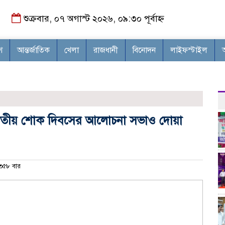
শুক্রবার, ০৭ অগাস্ট ২০২৬, ০৯:৩০ পূর্বাহ্ন
শ
আন্তর্জাতিক
খেলা
রাজধানী
বিনোদন
লাইফস্টাইল
ী ও জাতীয় শোক দিবসের আলোচনা সভাও দোয়া
৫৮ বার