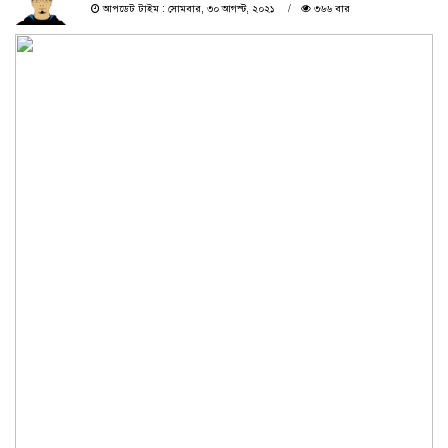
আপডেট টাইম : সোমবার, ৩০ আগস্ট, ২০২১
৩৬৬ বার