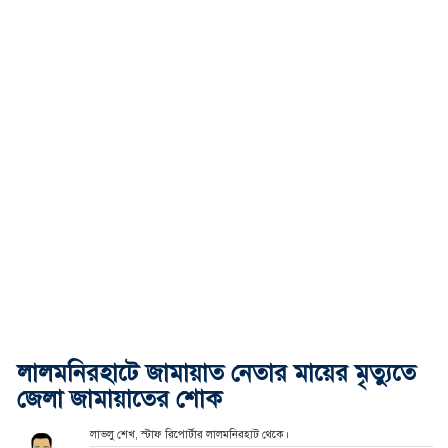
লালমনিরহাটে জামায়াত নেতার মায়ের মৃত্যুতে
জেলা জামায়াতের শোক
লাভলু শেখ, স্টাফ রিপোর্টার লালমনিরহাট থেকে।