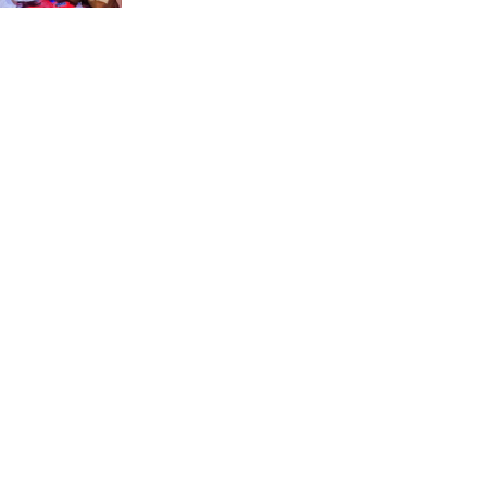
জে.আই. চৌধুরী যুব
ফাউন্ডেশনের উদ্যোগে
শিক্ষার্থীদের মাঝে চারা বিতরণ
মাগুরার শ্রীপুরে ২টি সার ও
কীটনাশকের দোকানে দুর্ধর্ষ চুরি
নোয়াখালীতে গোলাগুলির ঘটনা:
মিথ্যা অভিযোগে প্রতিবাদে সংবাদ
সম্মেলন ; তদন্তের মাধ্যমে প্রকৃত
দোষীদের শাস্তির দাবি
চিকিৎসক সমাবেশের উদ্বোধন
করলেন প্রধানমন্ত্রী
চন্দনাইশে সড়ক দূর্ঘটনায়
নিহত-১, আহত-২
চন্দনাইশে জুলাই গণ-অভ্যুত্থানে