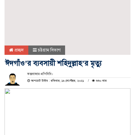
প্রচ্ছদ
চট্টগ্রাম বিভাগ
ঈদগাঁও’র ব্যবসায়ী শহিদুল্লাহ’র মৃত্যু
কক্সবাজার প্রতিনিধি।
আপডেট টাইম : রবিবার, ১৯ সেপ্টেম্বর, ২০২১
৩৩০ বার