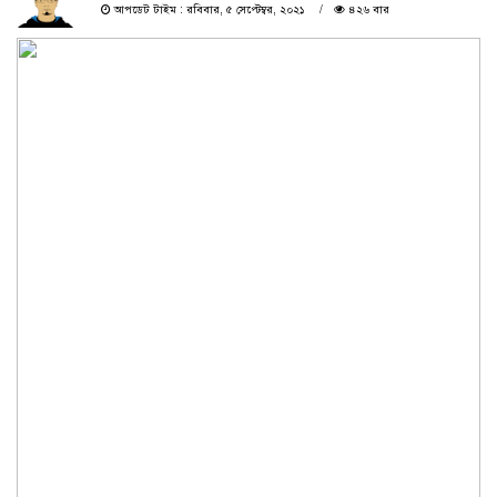
আপডেট টাইম : রবিবার, ৫ সেপ্টেম্বর, ২০২১
৪২৬ বার