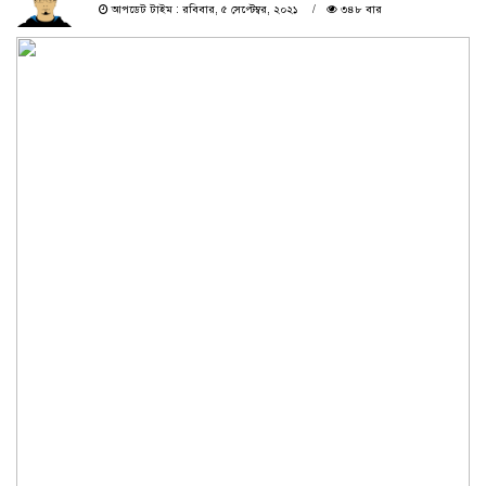
আপডেট টাইম : রবিবার, ৫ সেপ্টেম্বর, ২০২১
৩৪৮ বার