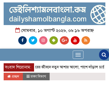
সোমবার, ১০ অগাস্ট ২০২৬, ০৬:১৬ অপরাহ্ন
Toggle
navigation
সংবাদ শিরোনাম:
প্রতিবন্ধী দীপঙ্করের জীবনে নতুন আশার আলো, পাশে দাঁড়াল চ্যারিটেবল ট্রা
প্রচ্ছদ
ঢাকা বিভাগ