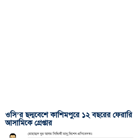
ওসি’র ছদ্মবেশে কাশিমপুরে ১২ বছরের ফেরারি
আসামিকে গ্রেপ্তার
মোহাম্মদ নুর আলম সিদ্দিকী মানু,বিশেষ প্রতিবেদকঃ