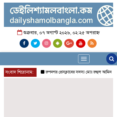
শুক্রবার, ০৭ অগাস্ট ২০২৬, ০২:২৫ অপরাহ্ন
Toggle
navigation
সংবাদ শিরোনাম:
রুপনগর প্রেসক্লাবের সদস্য মোঃ রুহুল আমিন এর মমতা