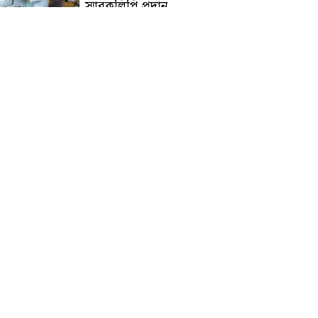
স্মারকলিপি প্রদান
হাটহাজারী মাদরাসা ছাত্র
আরিফুল ইসলামের আকস্মিক
মৃত্যু : মাগফিরাত কামনায়
জামেয়ার মহাপরিচালক
আলেমগণের স্বতঃস্ফূর্ত
অংশগ্রহণেই জুলাই আন্দোলন
সফল হয় : আল্লামা শেখ আহমদ
জুলাই গণঅভ্যুত্থান দিবস
উপলক্ষ্যে কোম্পানীগঞ্জে ১১ দলীয়
ঐক্য জোটের গণমিছিল ও
সমাবেশ অনুষ্ঠিত
কোম্পানীগঞ্জে জুলাই গনঅভ্যুত্থান
দিবস ২০২৬ উপলক্ষে আলোচনা
সভা ও বিশেষ মোনাজাত
“স্পেশাল ট্রাইব্যুনালে জুলাই
গণহত্যার বিচার করেন, জনগণ
আপনাদের ছাড়বে না: সাক্কু