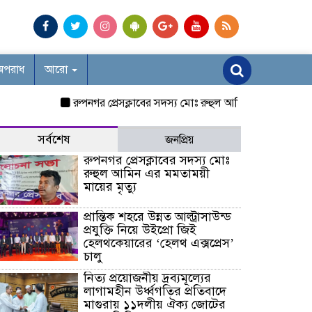
অপরাধ
আরো
রুপনগর প্রেসক্লাবের সদস্য মোঃ রুহুল আমিন এর মমতাময়ী মায়ের ম
সর্বশেষ
জনপ্রিয়
রুপনগর প্রেসক্লাবের সদস্য মোঃ
রুহুল আমিন এর মমতাময়ী
মায়ের মৃত্যু
প্রান্তিক শহরে উন্নত আল্ট্রাসাউন্ড
প্রযুক্তি নিয়ে উইপ্রো জিই
হেলথকেয়ারের ‘হেলথ এক্সপ্রেস’
চালু
নিত্য প্রয়োজনীয় দ্রব্যমূল্যের
লাগামহীন উর্ধ্বগতির প্রতিবাদে
মাগুরায় ১১দলীয় ঐক্য জোটের