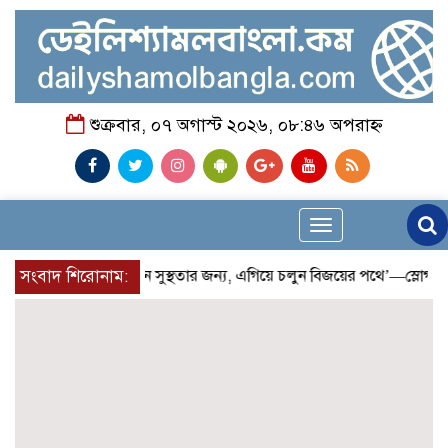
শুক্রবার, ০৭ অগাস্ট ২০২৬, ০৮:৪৬ অপরাহ্ন
Toggle
navigation
সংবাদ শিরোনাম:
‘দৌড়ান সুস্থতার জন্য, এগিয়ে চলুন বিজয়ের পথে’—স্লোগানে রা