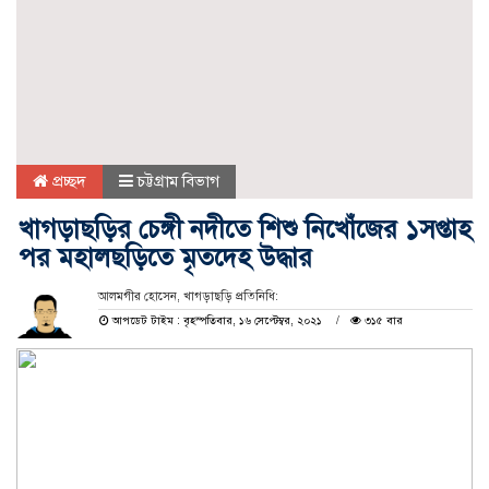
প্রচ্ছদ
চট্টগ্রাম বিভাগ
খাগড়াছড়ির চেঙ্গী নদীতে শিশু নিখোঁজের ১সপ্তাহ
পর মহালছড়িতে মৃতদেহ উদ্ধার
আলমগীর হোসেন, খাগড়াছড়ি প্রতিনিধি:
আপডেট টাইম : বৃহস্পতিবার, ১৬ সেপ্টেম্বর, ২০২১
৩১৫ বার