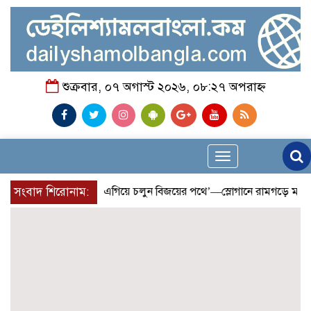
শুক্রবার, ০৭ অগাস্ট ২০২৬, ০৮:২৭ অপরাহ্ন
Toggle
navigation
ৌড়ান সুস্থতার জন্য, এগিয়ে চলুন বিজয়ের পথে’—স্লোগানে রামগড়ে ম্যারাথন
সংবাদ শিরোনাম: