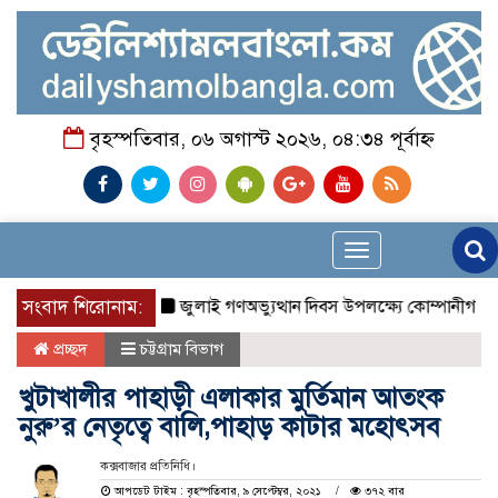
বৃহস্পতিবার, ০৬ অগাস্ট ২০২৬, ০৪:৩৪ পূর্বাহ্ন
Toggle
navigation
সংবাদ শিরোনাম:
জুলাই গণঅভ্যুত্থান দিবস উপলক্ষ্যে কোম্পানীগঞ্জে ১১
প্রচ্ছদ
চট্টগ্রাম বিভাগ
খুটাখালীর পাহাড়ী এলাকার মুর্তিমান আতংক
নুরু’র নেতৃত্বে বালি,পাহাড় কাটার মহোৎসব
কক্সবাজার প্রতিনিধি।
আপডেট টাইম : বৃহস্পতিবার, ৯ সেপ্টেম্বর, ২০২১
৩৭২ বার