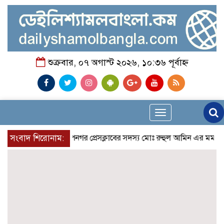
শুক্রবার, ০৭ অগাস্ট ২০২৬, ১০:৩৬ পূর্বাহ্ন
Toggle
navigation
সংবাদ শিরোনাম:
রুপনগর প্রেসক্লাবের সদস্য মোঃ রুহুল আমিন এর মমতাময়ী মায