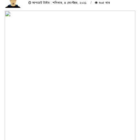
আপডেট টাইম : শনিবার, ৪ সেপ্টেম্বর, ২০২১
৩০৫ বার