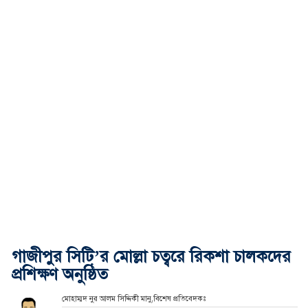
গাজীপুর সিটি’র মোল্লা চত্বরে রিকশা চালকদের
প্রশিক্ষণ অনুষ্ঠিত
মোহাম্মদ নুর আলম সিদ্দিকী মানু,বিশেষ প্রতিবেদকঃ