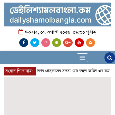
শুক্রবার, ০৭ অগাস্ট ২০২৬, ০৯:৩০ পূর্বাহ্ন
Toggle
navigation
সংবাদ শিরোনাম:
রুপনগর প্রেসক্লাবের সদস্য মোঃ রুহুল আমিন এর মমতাময়ী মা