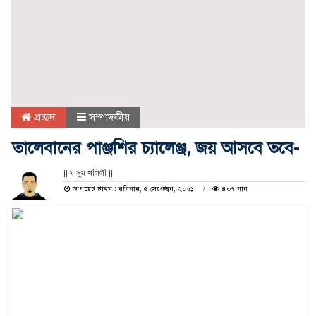
প্রচ্ছদ
সম্পাদকীয়
তালেবানের পাঞ্জশির চ্যালেঞ্জ, জয় আসবে তবে-
|| মাসুম খলিলী ||
আপডেট টাইম : রবিবার, ৫ সেপ্টেম্বর, ২০২১
৪০৭ বার