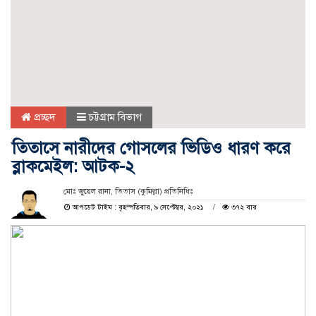
প্রচ্ছদ
চট্টগ্রাম বিভাগ
তিতাসে নারীদের গোসলের ভিডিও ধারণ করে
ব্লাকমেইল: আটক-২
মোঃ জুয়েল রানা, তিতাস (কুমিল্লা) প্রতিনিধিঃ
আপডেট টাইম : বৃহস্পতিবার, ৯ সেপ্টেম্বর, ২০২১
৩৭২ বার