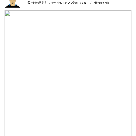
আপডেট টাইম : মঙ্গলবার, ২৮ সেপ্টেম্বর, ২০২১
৩৪৭ বার