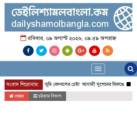
রবিবার, ০৯ অগাস্ট ২০২৬, ০৯:৫৯ অপরাহ্ন
Toggle
navigation
 নালিশী নিষেধাজ্ঞা ভূমি বেদখলের চেষ্টা আসামী সুশেনের বিরুদ্ধে
সংবাদ শিরোনাম:
গণসংযোগ
প্রচ্ছদ
চট্টগ্রাম বিভাগ