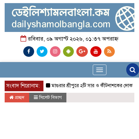
রবিবার, ০৯ অগাস্ট ২০২৬, ০১:৩৭ অপরাহ্ন
Toggle
navigation
সংবাদ শিরোনাম:
মাগুরার শ্রীপুরে ২টি সার ও কীটনাশকের দোকানে দুর্ধর্ষ 
প্রচ্ছদ
সিলেট বিভাগ