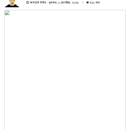
আপডেট টাইম : বুধবার, ১ সেপ্টেম্বর, ২০২১
৫১১ বার