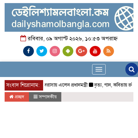
রবিবার, ০৯ অগাস্ট ২০২৬, ১০:৫৩ অপরাহ্ন
Toggle
navigation
সংবাদ শিরোনাম:
হাটহাজারী মাদরাসায় এলেন প্রধানমন্ত্রী
নৃত্য, গান, কবিতায় রবীন্দ্রনাথ ঠাক
প্রচ্ছদ
সম্পাদকীয়