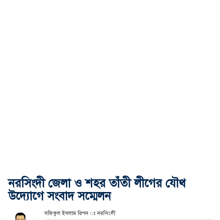
নরসিংদী জেলা ও শহর তাঁতী লীগের যৌথ
উদ্যোগে সংবাদ সম্মেলন
সফিকুল ইসলাম রিপন ঃ নরসিংদী