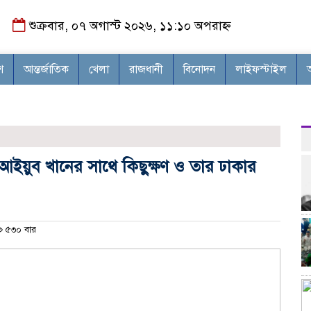
শুক্রবার, ০৭ অগাস্ট ২০২৬, ১১:১০ অপরাহ্ন
শ
আন্তর্জাতিক
খেলা
রাজধানী
বিনোদন
লাইফস্টাইল
র আইয়ুব খানের সাথে কিছুক্ষণ ও তার ঢাকার
৫৩০ বার