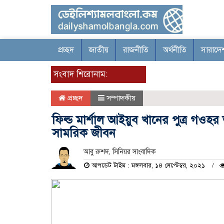
প্রচ্ছদ
জাতীয়
রাজনীতি
অর্থনীতি
সারাদে
সংবাদ শিরোনাম:
প্রচ্ছদ
সম্পাদকীয়
ফিল্ড মার্শাল আইয়ুব খানের পুত্র গওহ
সামরিক জীবন
আবু রুশদ, সিনিয়র সাংবাদিক
আপডেট টাইম : মঙ্গলবার, ১৪ সেপ্টেম্বর, ২০২১