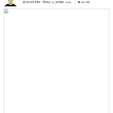
আপডেট টাইম : শনিবার, ১৮ সেপ্টেম্বর, ২০২১
৩১০ বার