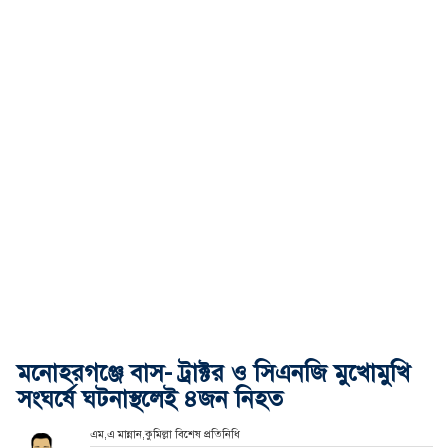
মনোহরগঞ্জে বাস- ট্রাক্টর ও সিএনজি মুখোমুখি
সংঘর্ষে ঘটনাস্থলেই ৪জন নিহত
এম,এ মান্নান,কুমিল্লা বিশেষ প্রতিনিধি