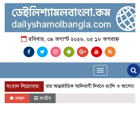
রবিবার, ০৯ অগাস্ট ২০২৬, ০৫:১৮ অপরাহ্ন
Toggle
navigation
সংবাদ শিরোনাম:
মাগুরায় আন্তর্জাতিক আদিবাসী দিবসে র‍্যালি ও আলোচনা সভা অ
প্রচ্ছদ
জাতীয়