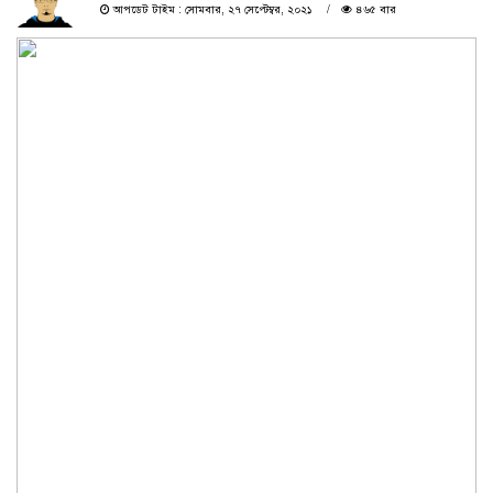
আপডেট টাইম : সোমবার, ২৭ সেপ্টেম্বর, ২০২১
৪৬৫ বার