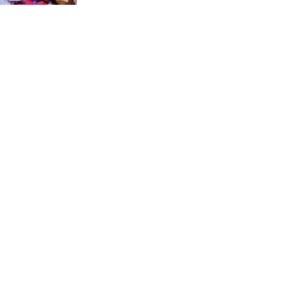
জে.আই. চৌধুরী যুব
ফাউন্ডেশনের উদ্যোগে
শিক্ষার্থীদের মাঝে চারা বিতরণ
মাগুরার শ্রীপুরে ২টি সার ও
কীটনাশকের দোকানে দুর্ধর্ষ চুরি
নোয়াখালীতে গোলাগুলির ঘটনা:
মিথ্যা অভিযোগে প্রতিবাদে সংবাদ
সম্মেলন ; তদন্তের মাধ্যমে প্রকৃত
দোষীদের শাস্তির দাবি
চিকিৎসক সমাবেশের উদ্বোধন
করলেন প্রধানমন্ত্রী
চন্দনাইশে সড়ক দূর্ঘটনায়
নিহত-১, আহত-২
চন্দনাইশে জুলাই গণ-অভ্যুত্থানে