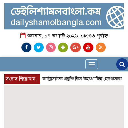
শুক্রবার, ০৭ অগাস্ট ২০২৬, ০৮:৩৩ পূর্বাহ্ন
Toggle
navigation
প্রান্তিক শহরে উন্নত আল্ট্রাসাউন্ড প্রযুক্তি নিয়ে উইপ্রো জিই হেলথকেয়ারের ‘হেল
সংবাদ শিরোনাম: