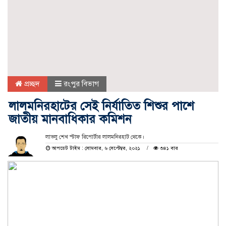
প্রচ্ছদ
রংপুর বিভাগ
লালমনিরহাটের সেই নির্যাতিত শিশুর পাশে
জাতীয় মানবাধিকার কমিশন
লাভলু শেখ স্টাফ রিপোর্টার লালমনিরহাট থেকে।
আপডেট টাইম : সোমবার, ৬ সেপ্টেম্বর, ২০২১
৩৪১ বার