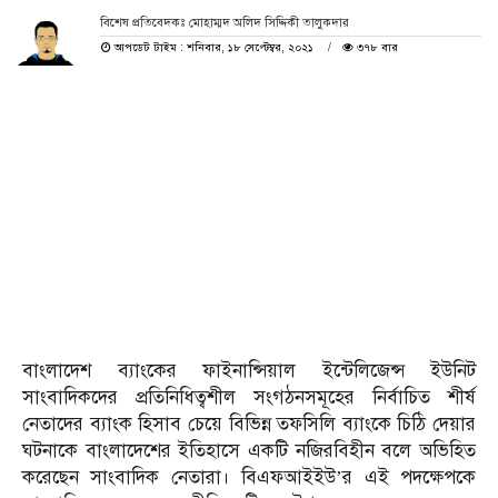
বিশেষ প্রতিবেদকঃ মোহাম্মদ অলিদ সিদ্দিকী তালুকদার
আপডেট টাইম : শনিবার, ১৮ সেপ্টেম্বর, ২০২১
৩৭৮ বার