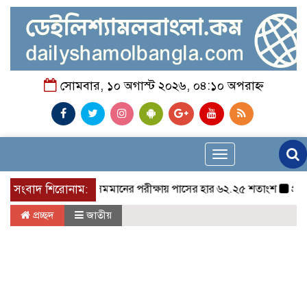
সোমবার, ১০ অগাস্ট ২০২৬, ০৪:১০ অপরাহ্ন
Toggle
navigation
সংবাদ শিরোনাম:
এসএসসি ও সমমানের পরীক্ষায় পাসের হার ৬২.২৫ শতাংশ
প্রধানমন্ত
প্রচ্ছদ
জাতীয়