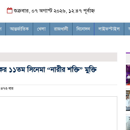
শুক্রবার, ০৭ অগাস্ট ২০২৬, ১২:৪৭ পূর্বাহ্ন
শ
আন্তর্জাতিক
খেলা
রাজধানী
বিনোদন
লাইফস্টাইল
র ১১তম সিনেমা “নারীর শক্তি” মুক্তি
৪৭৩ বার