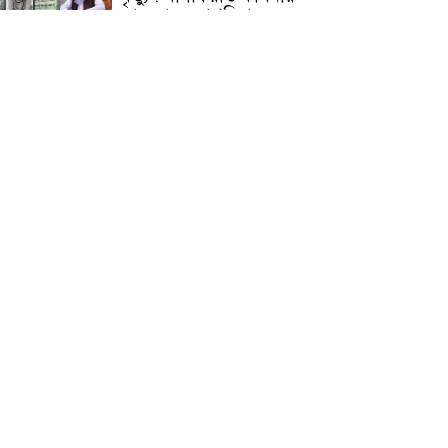
জামেয়ার মহাপরিচালক
আলেমগণের স্বতঃস্ফূর্ত
অংশগ্রহণেই জুলাই আন্দোলন
সফল হয় : আল্লামা শেখ আহমদ
জুলাই গণঅভ্যুত্থান দিবস
উপলক্ষ্যে কোম্পানীগঞ্জে ১১ দলীয়
ঐক্য জোটের গণমিছিল ও
সমাবেশ অনুষ্ঠিত
কোম্পানীগঞ্জে জুলাই গনঅভ্যুত্থান
দিবস ২০২৬ উপলক্ষে আলোচনা
সভা ও বিশেষ মোনাজাত
“স্পেশাল ট্রাইব্যুনালে জুলাই
গণহত্যার বিচার করেন, জনগণ
আপনাদের ছাড়বে না: সাক্কু
ভাষা সৈনিক অজিত গুহ
মহাবিদ্যালয়ে জুলাই গণঅভ্যুত্থান
দিবসের আলোচনা সভা ও
পুরস্কার বিতরণ