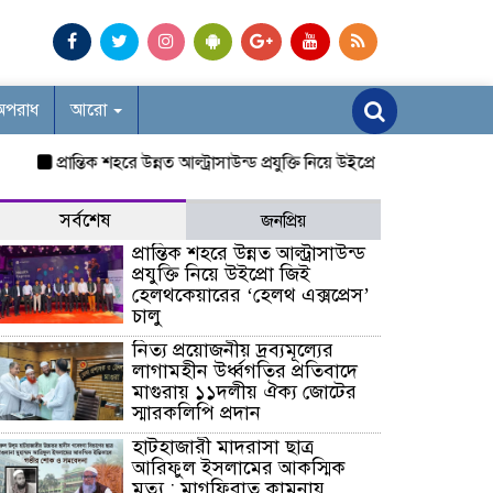
অপরাধ
আরো
প্রান্তিক শহরে উন্নত আল্ট্রাসাউন্ড প্রযুক্তি নিয়ে উইপ্রো জিই হেলথকেয়ারের ‘হ
সর্বশেষ
জনপ্রিয়
প্রান্তিক শহরে উন্নত আল্ট্রাসাউন্ড
প্রযুক্তি নিয়ে উইপ্রো জিই
হেলথকেয়ারের ‘হেলথ এক্সপ্রেস’
চালু
নিত্য প্রয়োজনীয় দ্রব্যমূল্যের
লাগামহীন উর্ধ্বগতির প্রতিবাদে
মাগুরায় ১১দলীয় ঐক্য জোটের
স্মারকলিপি প্রদান
হাটহাজারী মাদরাসা ছাত্র
আরিফুল ইসলামের আকস্মিক
মৃত্যু : মাগফিরাত কামনায়