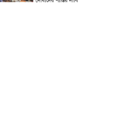
দোষীদের শাস্তির দাবি
চিকিৎসক সমাবেশের উদ্বোধন
করলেন প্রধানমন্ত্রী
চন্দনাইশে সড়ক দূর্ঘটনায়
নিহত-১, আহত-২
চন্দনাইশে জুলাই গণ-অভ্যুত্থানে
শহীদ ও আহতদের মাগফেরাত
কামনায় বিএনপির দোয়া
মাহফিল
চন্দনাইশে বিমরুলের কামড়ে
বৃদ্ধের মৃত্যু
‘দৌড়ান সুস্থতার জন্য, এগিয়ে
চলুন বিজয়ের পথে’—স্লোগানে
রামগড়ে ম্যারাথনে অংশ নিলেন
তিন শতাধিক দৌড়বিদ