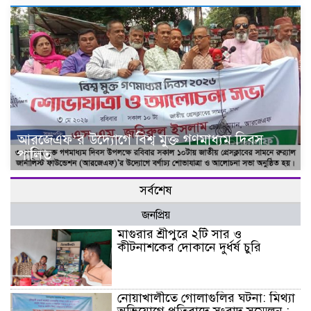
আরজেএফ’র উদ্যোগে বিশ্ব মুক্ত গণমাধ্যম দিবস
পালিত
সর্বশেষ
জনপ্রিয়
মাগুরার শ্রীপুরে ২টি সার ও
কীটনাশকের দোকানে দুর্ধর্ষ চুরি
নোয়াখালীতে গোলাগুলির ঘটনা: মিথ্যা