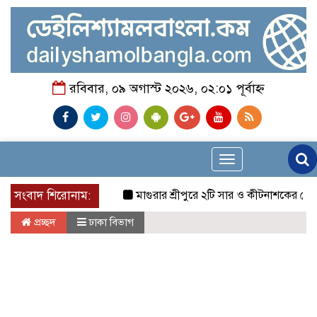
রবিবার, ০৯ অগাস্ট ২০২৬, ০২:০১ পূর্বাহ্ন
Toggle
navigation
সংবাদ শিরোনাম:
মাগুরার শ্রীপুরে ২টি সার ও কীটনাশকের দোকানে দুর্ধ
প্রচ্ছদ
ঢাকা বিভাগ