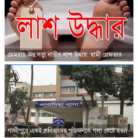
ডেমরায় অন্ত:সত্ত্বা নারীর লাশ উদ্ধার: স্বামী গ্রেফতার
গাজীপুরে একই পরিবারের পাঁচজনকে গলা কেটে হত্যা