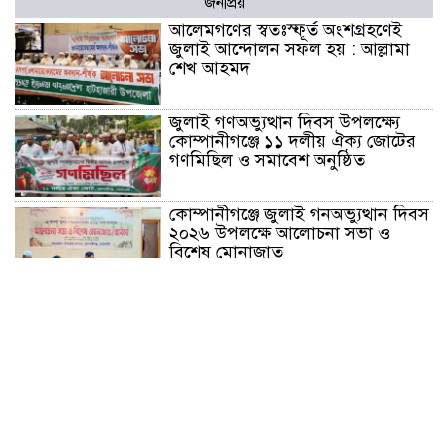
জনপ্রিয়
আলেমগণের স্বতঃস্ফূর্ত অংশগ্রহণেই
জুলাই আন্দোলন সফল হয় : আল্লামা
শেখ আহমদ
জুলাই গণঅভ্যুত্থান দিবস উপলক্ষ্যে
কোম্পানীগঞ্জে ১১ দলীয় ঐক্য জোটের
গণমিছিল ও সমাবেশ অনুষ্ঠিত
কোম্পানীগঞ্জে জুলাই গনঅভ্যুত্থান দিবস
২০২৬ উপলক্ষে আলোচনা সভা ও
বিশেষ মোনাজাত
“স্পেশাল ট্রাইব্যুনালে জুলাই গণহত্যার
বিচার করেন, জনগণ আপনাদের ছাড়বে
না: সাক্কু
ভাষা সৈনিক অজিত গুহ মহাবিদ্যালয়ে
জুলাই গণঅভ্যুত্থান দিবসের আলোচনা
সভা ও পুরস্কার বিতরণ