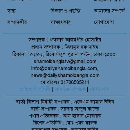
মাহফিল অনুষ্ঠিত
স্বাস্থ্য
বিজ্ঞান ও প্রযুক্তি
আমাদের সম্পর্কে
সম্পাদকীয়
সাক্ষাৎকার
যোগাযোগ
সম্পাদক :
খন্দকার আলমগীর হোসাইন
প্রধান সম্পাদক :
নিজামুল হক নাঈম
ঠিকানা :
৫১/৫১, রিসোর্সফুল পুরানা পল্টন, ঢাকা-১০০০।
shamolbanglatv@gmail.com
info@dailyshamolbangla.com,
news@dailyshamolbangla.com
মোবাইলঃ 01788585211
প্রাইভেসি পলিসি
|
আমাদের সম্পর্কে
|
যোগাযোগ
বার্তা বিভাগ
নির্বাহী সম্পাদক : একেএম কামাল উদ্দিন
বার্তা সম্পাদক : সরদার আব্দুল কাদের
প্রধান প্রতিবেদক : আল হাসান মোবারক
বিশেষ প্রতিনিধি : মোঃ ওমর ফারুক
ব্যবস্থাপনা সম্পাদক : আহসান হাবিব