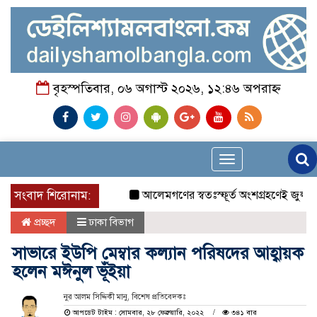
বৃহস্পতিবার, ০৬ অগাস্ট ২০২৬, ১২:৪৬ অপরাহ্ন
Toggle
navigation
সংবাদ শিরোনাম:
আলেমগণের স্বতঃস্ফূর্ত অংশগ্রহণেই জুলাই আন
প্রচ্ছদ
ঢাকা বিভাগ
সাভারে ইউপি মেম্বার কল্যান পরিষদের আহ্বায়ক
হলেন মঈনুল ভূঁইয়া
নুর আলম সিদ্দিকী মানু, বিশেষ প্রতিবেদকঃ
আপডেট টাইম : সোমবার, ২৮ ফেব্রুয়ারি, ২০২২
৩৪১ বার