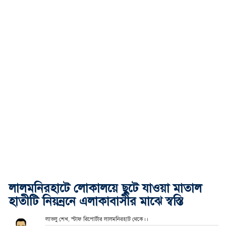
লালমনিরহাটে লোকালয়ে ছুটে যাওয়া মাতাল
হাতীটি নিয়ন্রনে এলাকাবাসীর মাঝে স্বস্তি
লাভলু শেখ, স্টাফ রিপোর্টার লালমনিরহাট থেকে।।