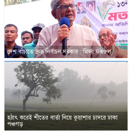
দেশ বাঁচাতে দ্রুত নির্বাচন দরকার : মির্জা ফখরুল
হঠাৎ করেই শীতের বার্তা নিয়ে কুয়াশার চাদরে ঢাকা
পঞ্চগড়