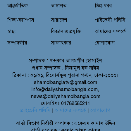
আন্তর্জাতিক
আদালত
ভিন্ন-খবর
মাগুরায় আন্তর্জাতিক আদিবাসী দিবসে
র‍্যালি ও আলোচনা সভা অনুষ্ঠিত
শিক্ষা-ক্যাম্পাস
সারাদেশ
প্রাইভেসী পলিসি
স্বাস্থ্য
বিজ্ঞান ও প্রযুক্তি
আমাদের সম্পর্কে
সম্পাদকীয়
সাক্ষাৎকার
যোগাযোগ
সম্পাদক :
খন্দকার আলমগীর হোসাইন
প্রধান সম্পাদক :
নিজামুল হক নাঈম
ঠিকানা :
৫১/৫১, রিসোর্সফুল পুরানা পল্টন, ঢাকা-১০০০।
shamolbanglatv@gmail.com
info@dailyshamolbangla.com,
news@dailyshamolbangla.com
মোবাইলঃ 01788585211
প্রাইভেসি পলিসি
|
আমাদের সম্পর্কে
|
যোগাযোগ
বার্তা বিভাগ
নির্বাহী সম্পাদক : একেএম কামাল উদ্দিন
বার্তা সম্পাদক : সরদার আব্দুল কাদের