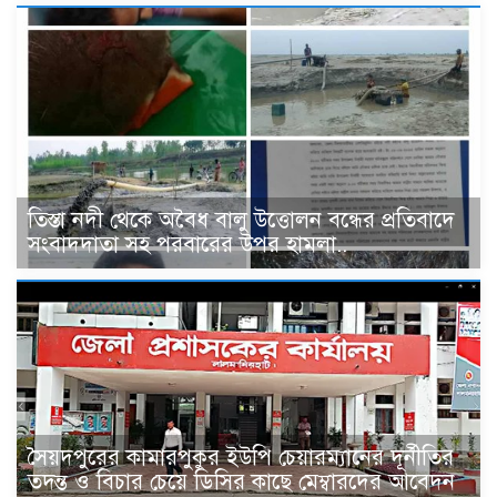
তিস্তা নদী থেকে অবৈধ বালু উত্তোলন বন্ধের প্রতিবাদে
সংবাদদাতা সহ পরবারের উপর হামলা..
সৈয়দপুরের কামারপুকুর ইউপি চেয়ারম্যানের দূর্নীতির
তদন্ত ও বিচার চেয়ে ডিসির কাছে মেম্বারদের আবেদন