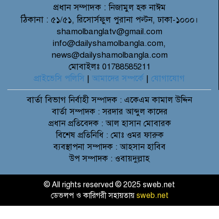
প্রধান সম্পাদক :
নিজামুল হক নাঈম
ঠিকানা :
৫১/৫১, রিসোর্সফুল পুরানা পল্টন, ঢাকা-১০০০।
shamolbanglatv@gmail.com
info@dailyshamolbangla.com,
news@dailyshamolbangla.com
মোবাইলঃ 01788585211
প্রাইভেসি পলিসি
|
আমাদের সম্পর্কে
|
যোগাযোগ
বার্তা বিভাগ
নির্বাহী সম্পাদক : একেএম কামাল উদ্দিন
বার্তা সম্পাদক : সরদার আব্দুল কাদের
প্রধান প্রতিবেদক : আল হাসান মোবারক
বিশেষ প্রতিনিধি : মোঃ ওমর ফারুক
ব্যবস্থাপনা সম্পাদক : আহসান হাবিব
উপ সম্পাদক : ওবায়দুল্লাহ
© All rights reserved © 2025 sweb.net
ডেভলপ ও কারিগরী সহায়তায়
sweb.net