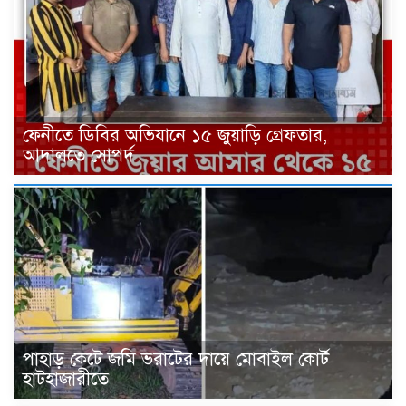
ফেনীতে ডিবির অভিযানে ১৫ জুয়াড়ি গ্রেফতার,
আদালতে সোপর্দ
পাহাড় কেটে জমি ভরাটের দায়ে মোবাইল কোর্ট
হাটহাজারীতে