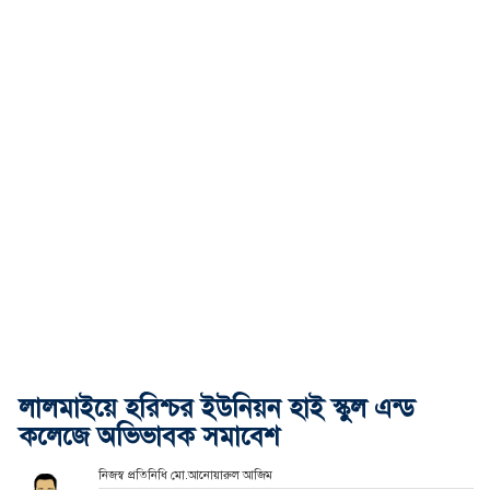
লালমাইয়ে হরিশ্চর ইউনিয়ন হাই স্কুল এন্ড
কলেজে অভিভাবক সমাবেশ
নিজস্ব প্রতিনিধি মো.আনোয়ারুল আজিম