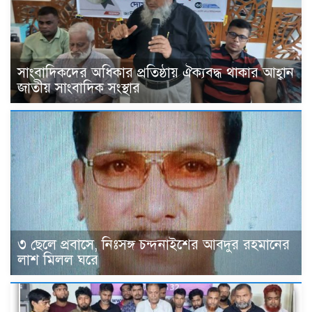
সাংবাদিকদের অধিকার প্রতিষ্ঠায় ঐক্যবদ্ধ থাকার আহ্বান
জাতীয় সাংবাদিক সংস্থার
৩ ছেলে প্রবাসে, নিঃসঙ্গ চন্দনাইশের আবদুর রহমানের
লাশ মিলল ঘরে