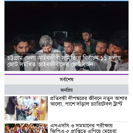
চট্টগ্রাম জেলা আইনজীবী সমিতি’র নির্বাচন ১১ দলীয়
জোট সর্মথিত আইনজীবীদের ভোট বর্জন
সর্বশেষ
জনপ্রিয়
প্রতিবন্ধী দীপঙ্করের জীবনে নতুন আশার
আলো, পাশে দাঁড়াল চ্যারিটেবল ট্রাস্ট
এসএসসি ও সমমানের পরীক্ষায়
জিপিএ-৫ প্রাপ্তিতে এগিয়ে মেয়েরা