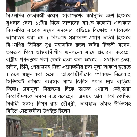
বিএনপির নেতাকর্মী বলেন, সারাদেশের কর্মসুচির অংশ হিসেবে
বুধবার বেলা ১১টার দিকে সাভারের ব্যাংক কলোনী এলাকায়
বিএনপির সাবেক সংসদ সদস্যের বাড়িতে বিক্ষোভ সমাবেশের
আয়োজন করা হয় । বিক্ষোভ সমাবেশে প্রধান অতিথ হিসেবে
বিএনপির সিনিয়র যুগ্ন মহাসচিব রুহুল কবির রিজভী বলেন,
ক্ষমতায় গিয়ে আওয়ামীলীগ জনগনের সাথে প্রতারনা করেছে।
রাষ্ট্রীয় গণতন্ত্রকে গলা কেটে হত্যা করা হয়েছে । সয়াবিন তেল,
চাউল, চিনি, পেয়াজসহ নিত্য প্রয়োজনীয় দ্রব্য মূল্য আকাশ ছুয়েছে
। তেল মজুদ করা হচ্ছে । আওয়ামীলীগের লোকজন নিজেরাই
সিন্ডিকেট বানিয়ে ব্যবসার নামে জিনিস পত্রের দাম বাড়িয়ে
দিচ্ছে। দ্রব্যমূল্য নিয়ন্ত্রনের দিকে তাদের খেয়াল নেই,তারা
বিরোধীদলকে দমনে ব্যস্ত রয়েছেন। এসময় তার সাথে কেন্দ্রিয়
নির্বাহী সদস্য নিপুন রায় চৌধুরী, আলহাজ তমিজ উদ্দিনসহ
বিভিন্ন নেতাকর্মীরা উপস্থিত ছিলেন ।