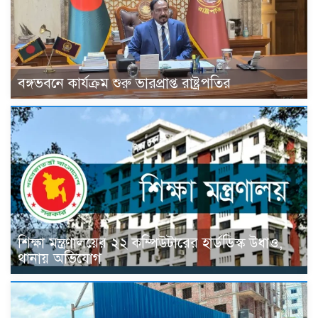
বঙ্গভবনে কার্যক্রম শুরু ভারপ্রাপ্ত রাষ্ট্রপতির
শিক্ষা মন্ত্রণালয়ের ২২ কম্পিউটারের হার্ডডিস্ক উধাও,
থানায় অভিযোগ