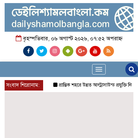
বৃহস্পতিবার, ০৬ অগাস্ট ২০২৬, ০৭:৫২ অপরাহ্ন
Toggle
navigation
সংবাদ শিরোনাম:
প্রান্তিক শহরে উন্নত আল্ট্রাসাউন্ড প্রযুক্তি নিয়ে উই