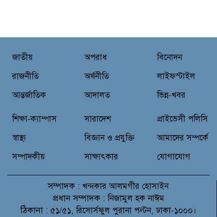
ভাষা সৈনিক অজিত গুহ মহাবিদ্যালয়ে
জুলাই গণঅভ্যুত্থান দিবসের আলোচনা
সভা ও পুরস্কার বিতরণ
বন্যাদুর্গত মানুষের পাশে পার্কভিউ
জাতীয়
অপরাধ
বিনোদন
হাসপাতাল আমিলাইষে ফ্রি চিকিৎসা
ক্যাম্পে ২ হাজার রোগীকে সেবা,
রাজনীতি
অর্থনীতি
লাইফস্টাইল
বিনামূল্যে ওষুধ বিতরণ
আন্তর্জাতিক
আদালত
ভিন্ন-খবর
চন্দনাইশ থানা পুলিশের অভিযানে ৩
আসামী গ্রেফতার
শিক্ষা-ক্যাম্পাস
সারাদেশ
প্রাইভেসী পলিসি
স্বাস্থ্য
বিজ্ঞান ও প্রযুক্তি
আমাদের সম্পর্কে
সম্পাদকীয়
সাক্ষাৎকার
যোগাযোগ
সম্পাদক :
খন্দকার আলমগীর হোসাইন
প্রধান সম্পাদক :
নিজামুল হক নাঈম
ঠিকানা :
৫১/৫১, রিসোর্সফুল পুরানা পল্টন, ঢাকা-১০০০।