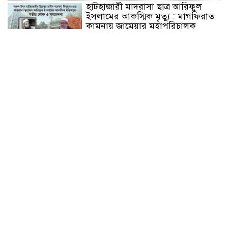
হাটহাজারী মাদরাসা ছাত্র আরিফুল
ইসলামের আকস্মিক মৃত্যু : মাগফিরাত
কামনায় জামেয়ার মহাপরিচালক
আলেমগণের স্বতঃস্ফূর্ত অংশগ্রহণেই
জুলাই আন্দোলন সফল হয় : আল্লামা
শেখ আহমদ
জুলাই গণঅভ্যুত্থান দিবস উপলক্ষ্যে
কোম্পানীগঞ্জে ১১ দলীয় ঐক্য জোটের
গণমিছিল ও সমাবেশ অনুষ্ঠিত
কোম্পানীগঞ্জে জুলাই গনঅভ্যুত্থান দিবস
২০২৬ উপলক্ষে আলোচনা সভা ও
বিশেষ মোনাজাত
“স্পেশাল ট্রাইব্যুনালে জুলাই গণহত্যার
বিচার করেন, জনগণ আপনাদের ছাড়বে
না: সাক্কু