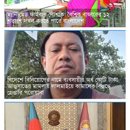
ম্যান-মেড ফাইবার পোশাক: বৈশ্বিক বাজারের ১২
শতাংশ দখল করতে পারে বাংলাদেশ
বিদেশে বিনিয়োগের নামে ব্যবসায়ীর অর্ধ কোটি টাকা
আত্মসাতের মামলায় লালমাইয়ে কামালের বিরুদ্ধে
গ্রেপ্তারি পরোয়ানা