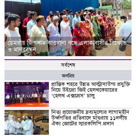
ডেমরায় জিপসাম কারখানা বন্ধে এলাকাবাসীর বিক্ষোভ
ও মানববন্ধন
সর্বশেষ
জনপ্রিয়
প্রান্তিক শহরে উন্নত আল্ট্রাসাউন্ড প্রযুক্তি
নিয়ে উইপ্রো জিই হেলথকেয়ারের
‘হেলথ এক্সপ্রেস’ চালু
নিত্য প্রয়োজনীয় দ্রব্যমূল্যের লাগামহীন
উর্ধ্বগতির প্রতিবাদে মাগুরায় ১১দলীয়
ঐক্য জোটের স্মারকলিপি প্রদান