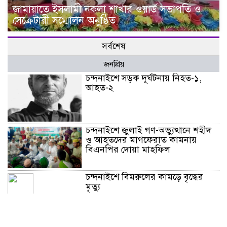
জামায়াতে ইসলামী নকলা শাখার ওয়ার্ড সভাপতি ও
সেক্রেটারী সম্মোলন অনুষ্ঠিত
সর্বশেষ
জনপ্রিয়
চন্দনাইশে সড়ক দূর্ঘটনায় নিহত-১,
আহত-২
চন্দনাইশে জুলাই গণ-অভ্যুত্থানে শহীদ
ও আহতদের মাগফেরাত কামনায়
বিএনপির দোয়া মাহফিল
চন্দনাইশে বিমরুলের কামড়ে বৃদ্ধের
মৃত্যু