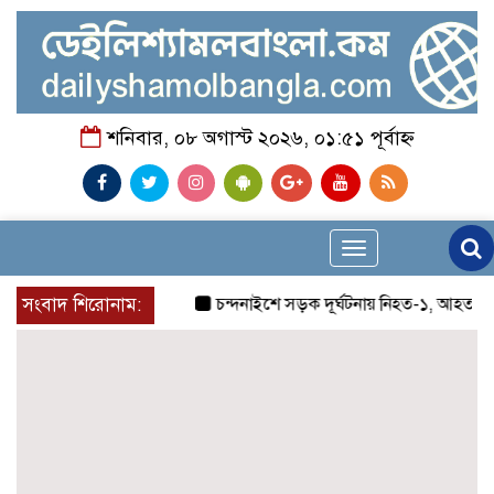
শনিবার, ০৮ অগাস্ট ২০২৬, ০১:৫১ পূর্বাহ্ন
Toggle
navigation
সংবাদ শিরোনাম:
চন্দনাইশে সড়ক দূর্ঘটনায় নিহত-১, আহত-২
চন