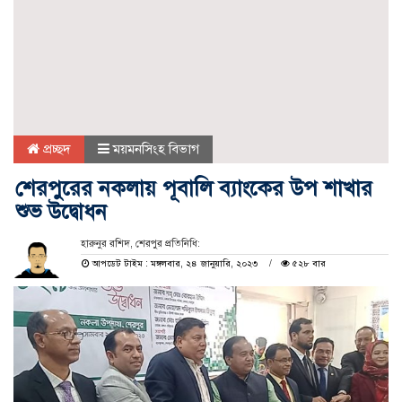
প্রচ্ছদ
ময়মনসিংহ বিভাগ
শেরপুরের নকলায় পূবালি ব্যাংকের উপ শাখার
শুভ উদ্বোধন
হারুনুর রশিদ, শেরপুর প্রতিনিধি:
আপডেট টাইম : মঙ্গলবার, ২৪ জানুয়ারি, ২০২৩
৫২৮ বার