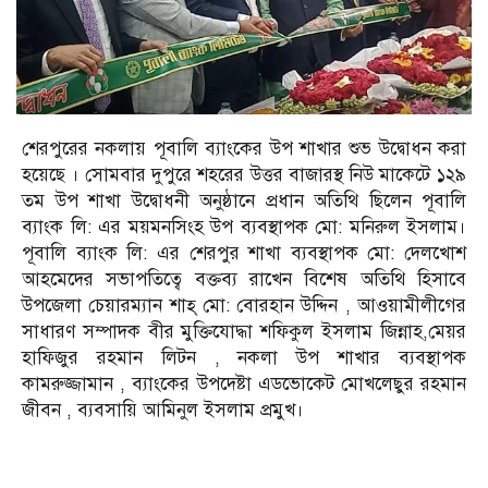
শেরপুরের নকলায় পূবালি ব্যাংকের উপ শাখার শুভ উদ্বোধন করা
হয়েছে । সোমবার দুপুরে শহরের উত্তর বাজারস্থ নিউ মাকেটে ১২৯
তম উপ শাখা উদ্বোধনী অনুষ্ঠানে প্রধান অতিথি ছিলেন পূবালি
ব্যাংক লি: এর ময়মনসিংহ উপ ব্যবস্থাপক মো: মনিরুল ইসলাম।
পূবালি ব্যাংক লি: এর শেরপুর শাখা ব্যবস্থাপক মো: দেলখোশ
আহমেদের সভাপতিত্বে বক্তব্য রাখেন বিশেষ অতিথি হিসাবে
উপজেলা চেয়ারম্যান শাহ্ মো: বোরহান উদ্দিন , আওয়ামীলীগের
সাধারণ সম্পাদক বীর মুক্তিযোদ্ধা শফিকুল ইসলাম জিন্নাহ,মেয়র
হাফিজুর রহমান লিটন , নকলা উপ শাখার ব্যবস্থাপক
কামরুজ্জামান , ব্যাংকের উপদেষ্টা এডভোকেট মোখলেছুর রহমান
জীবন , ব্যবসায়ি আমিনুল ইসলাম প্রমুখ।