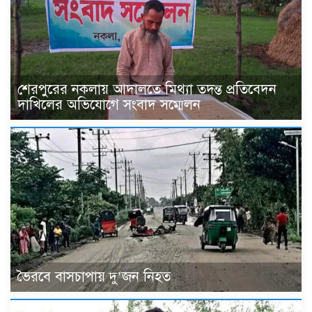
শেরপুরের নকলায় আদালতে মিথ্যা তদন্ত প্রতিবেদন
দাখিলের অভিযোগে সংবাদ সম্মেলন
ভৈরবে বাসচাপায় দু’জন নিহত