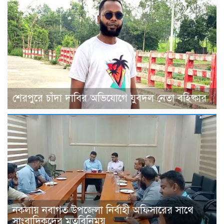
শেরপুরে চাঁদা দাবির অভিযোগে যুবদল নেতা বহিষ্কার
নকলায় নবাগত উপজেলা নির্বাহী অফিসারের সাথে
সাংবাদিকদের মতবিনিময়