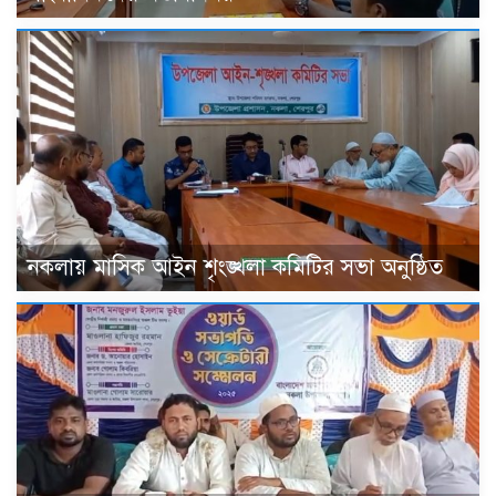
নকলায় মাসিক আইন শৃংঙ্খলা কমিটির সভা অনুষ্ঠিত