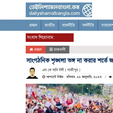
প্রচ্ছদ
জাতীয়
রাজনীতি
অর্থনীতি
সারাদে
সংবাদ শিরোনাম:
প্রচ্ছদ
রাজধানী
সাংগঠনিক শৃঙ্খলা ভঙ্গ না করার শর্তে জা
এস কে সানি টঙ্গী ( গাজীপুর ):
আপডেট টাইম : রবিবার, ২২ জানুয়ারি, ২০২৩