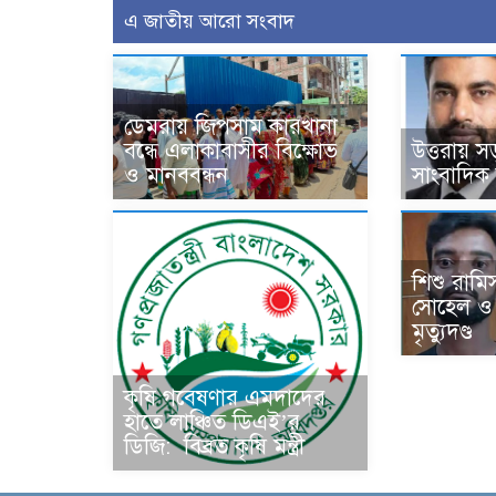
এ জাতীয় আরো সংবাদ
ডেমরায় জিপসাম কারখানা
বন্ধে এলাকাবাসীর বিক্ষোভ
উত্তরায় সড়
ও মানববন্ধন
সাংবাদিক
শিশু রামি
সোহেল ও তার
মৃত্যুদণ্ড
কৃষি গবেষণার এমদাদের
হাতে লাঞ্চিত ডিএই’র
ডিজি: বিব্রত কৃষি মন্ত্রী