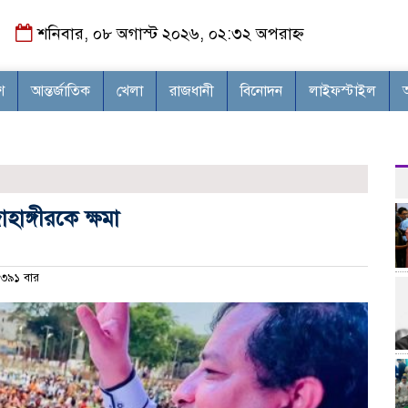
শনিবার, ০৮ অগাস্ট ২০২৬, ০২:৩২ অপরাহ্ন
শ
আন্তর্জাতিক
খেলা
রাজধানী
বিনোদন
লাইফস্টাইল
হাঙ্গীরকে ক্ষমা
৩৯১ বার