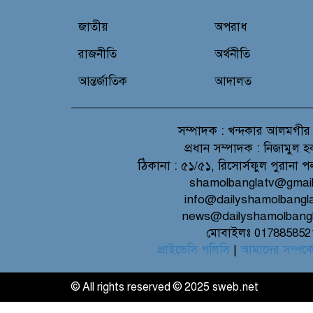
জাতীয়
অপরাধ
রাজনীতি
অর্থনীতি
আন্তর্জাতিক
আদালত
সম্পাদক :
খন্দকার আলমগীর
প্রধান সম্পাদক :
নিজামুল হ
ঠিকানা :
৫১/৫১, রিসোর্সফুল পুরানা প
shamolbanglatv@gmai
info@dailyshamolbangl
news@dailyshamolbang
মোবাইলঃ 017885852
প্রাইভেসি পলিসি
|
আমাদের সম্পর্ক
© All rights reserved © 2025 sweb.net