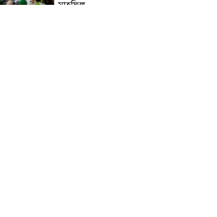
মাহফিল
চন্দনাইশে বিমরুলের কামড়ে
বৃদ্ধের মৃত্যু
‘দৌড়ান সুস্থতার জন্য, এগিয়ে
চলুন বিজয়ের পথে’—স্লোগানে
রামগড়ে ম্যারাথনে অংশ নিলেন
তিন শতাধিক দৌড়বিদ
মাগুরায় লোডশেডিংয়ের গরম
থেকে বাঁচতে মসজিদের ছাদে উঠে
বিদ্যুৎস্পৃষ্টে মুয়াজ্জিনের মৃত্যু!
রুপনগর প্রেসক্লাবের সদস্য মোঃ
রুহুল আমিন এর মমতাময়ী
মায়ের মৃত্যু
প্রান্তিক শহরে উন্নত আল্ট্রাসাউন্ড
প্রযুক্তি নিয়ে উইপ্রো জিই
হেলথকেয়ারের ‘হেলথ এক্সপ্রেস’
চালু