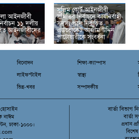
সুপ্রিম কোর্ট আইনজীবী
 জেলা আইনজীবী
সমিতির নির্বাচনে কার্যনির্বাহী
ির্বাচন ১১ দলীয়
সদস্য পদে নির্বাচিত
থিত আইনজীবীদের
এডভোকেট আজীম উদ্দিন
ন
পাটোয়ারীকে সংবর্ধনা
বিনোদন
শিক্ষা-ক্যাম্পাস
লাইফস্টাইল
স্বাস্থ্য
ভিন্ন-খবর
সম্পাদকীয়
বার্তা বিভাগ
 হোসাইন
নি
বার্তা 
ক নাঈম
প্রধান 
ল্টন, ঢাকা-১০০০।
বিশেষ
l.com
ব্যবস্