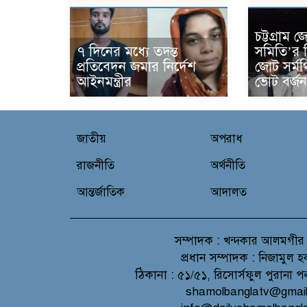
চট্টগ্রাম
৭ দিনের মধ্যে তদন্ত
সমিতি’র ন
প্রতিবেদন জমার নির্দেশ
জোট সর্ম
আইনমন্ত্রীর
ভোট বর্জ
জাতীয়
অপরাধ
রাজনীতি
অর্থনীতি
আন্তর্জাতিক
আদালত
সম্পাদক :
খন্দকার আলমগীর
প্রধান সম্পাদক :
নিজামুল হ
ঠিকানা :
৫১/৫১, রিসোর্সফুল পুরানা প
shamolbanglatv@gmai