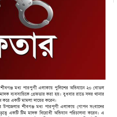
শীবগঞ্জ মধ্য পারপুগী এলাকায় পুলিশের অভিযানে ২০ বোতল
াদক ব্যবসায়িকে গ্রেফতার করা হয়। বুধবার রাতে সদর থানার
েখ করে একটি মামলা দায়ের করেন।
দর উপজেলার শীবগঞ্জ মধ্য পারপূগী এলাকায় গোপন সংবাদের
তৃত্বে একটি টিম মাদক বিরোধী অভিযান পরিচালনা করেন। এ