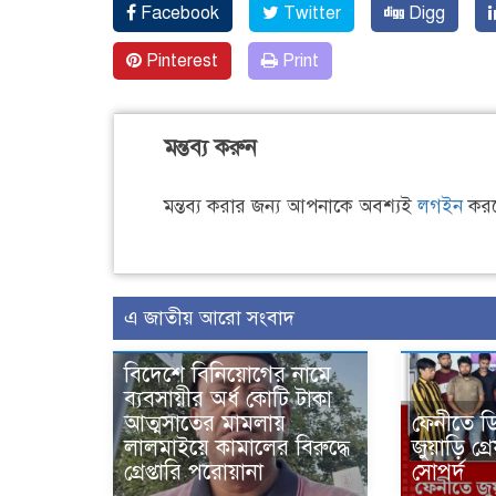
Facebook
Twitter
Digg
Pinterest
Print
মন্তব্য করুন
মন্তব্য করার জন্য আপনাকে অবশ্যই
লগইন
করত
এ জাতীয় আরো সংবাদ
বিদেশে বিনিয়োগের নামে
ব্যবসায়ীর অর্ধ কোটি টাকা
আত্মসাতের মামলায়
ফেনীতে ড
লালমাইয়ে কামালের বিরুদ্ধে
জুয়াড়ি গ
গ্রেপ্তারি পরোয়ানা
সোপর্দ