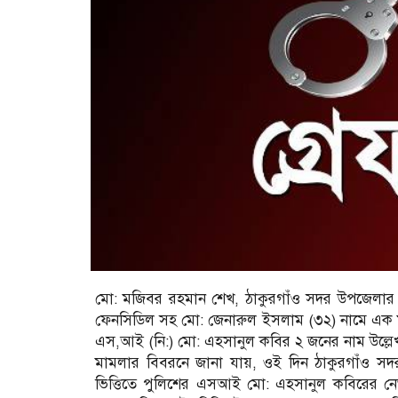
মো: মজিবর রহমান শেখ, ঠাকুরগাঁও সদর উপজেলার 
ফেনসিডিল সহ মো: জেনারুল ইসলাম (৩২) নামে এক ম
এস,আই (নি:) মো: এহসানুল কবির ২ জনের নাম উল্ল
মামলার বিবরনে জানা যায়, ওই দিন ঠাকুরগাঁও স
ভিত্তিতে পুলিশের এসআই মো: এহসানুল কবিরের নে