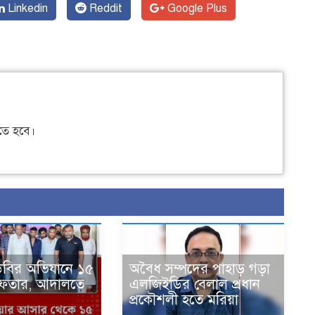
Linkedin
Reddit
Google Plus
ে হবে।
িবির অভিযানে ১৫
‎অবৈধ সম্পদের পাহাড় গড়া
্রেফতার, আদালতে
এলজিইডির বেলাল প্রধান
প্রকৌশলী হতে মরিয়া