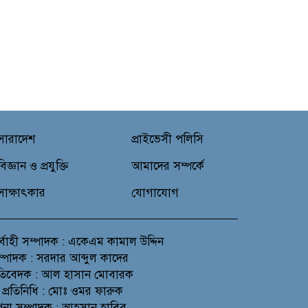
অংশগ্রহণেই জুলাই আন্দোলন
সফল হয় : আল্লামা শেখ আহমদ
সারাদেশ
প্রাইভেসী পলিসি
বিজ্ঞান ও প্রযুক্তি
আমাদের সম্পর্কে
সাক্ষাৎকার
যোগাযোগ
র্বাহী সম্পাদক : একেএম কামাল উদ্দিন
সম্পাদক : সরদার আব্দুল কাদের
প্রতিবেদক : আল হাসান মোবারক
 প্রতিনিধি : মোঃ ওমর ফারুক
থাপনা সম্পাদক : আহসান হাবিব