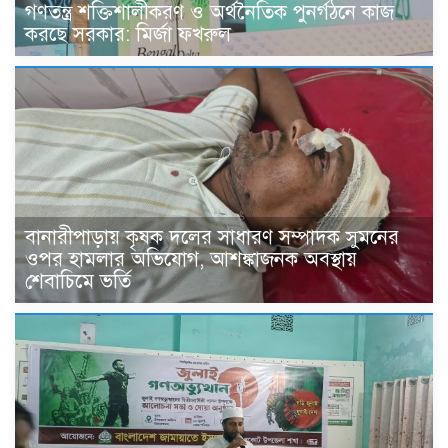
গণতন্ত্র শক্তিশালীকরণ ও অর্থনৈতিক পুনর্গঠনে কাজ
করছে সরকার: মির্জা ফখরুল
বানারীপাড়ায় কৃষক দলের সাধারণ সম্পাদক সুমনের
ওপর হামলার অভিযোগ, আশঙ্কাজনক অবস্থায়
শেবাচিমে ভর্তি