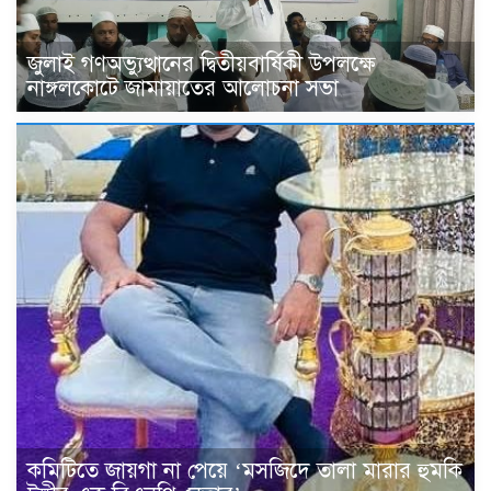
জুলাই গণঅভ্যুত্থানের দ্বিতীয়বার্ষিকী উপলক্ষে
নাঙ্গলকোটে জামায়াতের আলোচনা সভা
কমিটিতে জায়গা না পেয়ে ‘মসজিদে তালা মারার হুমকি