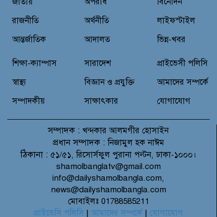
চিকিৎসক সমাবেশের উদ্বোধন করলেন
জাতীয়
অপরাধ
বিনোদন
প্রধানমন্ত্রী
রাজনীতি
অর্থনীতি
লাইফস্টাইল
আন্তর্জাতিক
আদালত
ভিন্ন-খবর
চন্দনাইশে সড়ক দূর্ঘটনায় নিহত-১,
আহত-২
শিক্ষা-ক্যাম্পাস
সারাদেশ
প্রাইভেসী পলিসি
স্বাস্থ্য
বিজ্ঞান ও প্রযুক্তি
আমাদের সম্পর্কে
সম্পাদকীয়
সাক্ষাৎকার
যোগাযোগ
সম্পাদক :
খন্দকার আলমগীর হোসাইন
প্রধান সম্পাদক :
নিজামুল হক নাঈম
ঠিকানা :
৫১/৫১, রিসোর্সফুল পুরানা পল্টন, ঢাকা-১০০০।
shamolbanglatv@gmail.com
info@dailyshamolbangla.com,
news@dailyshamolbangla.com
মোবাইলঃ 01788585211
প্রাইভেসি পলিসি
|
আমাদের সম্পর্কে
|
যোগাযোগ