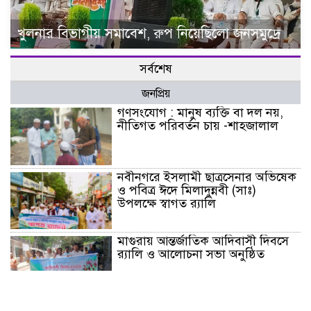
খুলনার বিভাগীয় সমাবেশ, রুপ নিয়েছিলো জনসমুদ্রে
সর্বশেষ
জনপ্রিয়
গণসংযোগ : মানুষ ব্যক্তি বা দল নয়,
নীতিগত পরিবর্তন চায় -শাহজালাল
নবীনগরে ইসলামী ছাত্রসেনার অভিষেক
ও পবিত্র ঈদে মিলাদুন্নবী (সাঃ)
উপলক্ষে স্বাগত র‍্যালি
মাগুরায় আন্তর্জাতিক আদিবাসী দিবসে
র‍্যালি ও আলোচনা সভা অনুষ্ঠিত
ভাঙ্গুড়ায় ভেজাল দুধ তৈরির উপকরণ