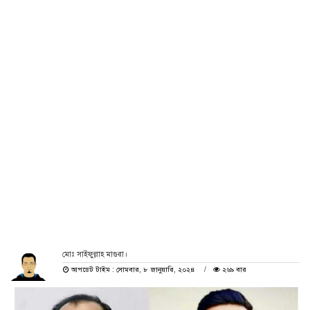
মোঃ সাইফুল্লাহ মাগুরা।
আপডেট টাইম : সোমবার, ৮ জানুয়ারি, ২০২৪
২৬৯ বার